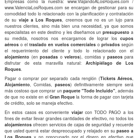
Empresas como la nuestra: www.ViajandoALosRoques.com /
www.ValenciaLosRoques.com se encargan de gestionar para su
comodidad todo lo relacionado con la planificación y contratación
de su
viaje a Los Roques
, creemos que no es un lujo para
nuestros clientes, sino más bien una necesidad, ya que somos
especialistas en este destino y les diseñamos un
presupuesto
a
su medida, nosotros nos encargamos de lograr los
cupos
aéreos
o el
traslado en vuelos comerciales
o
privados
según
el requerimiento del cliente y todo lo relacionado con el
alojamiento
(en
posadas
o
veleros
), comidas y
paseos
para
disfrutar de esta maravilla natural:
Archipiélago de Los
Roques
.
Pagar o comprar por separado cada renglón (
Tickets Aéreos
,
Alojamiento
, Comidas,
paseos
) definitivamente siempre será
más costoso que comprar un
paquete "Todo Incluido"
, además
de que no existe en el
Gran Roque
la forma de pagar con tarjeta
de crédito, solo se maneja efectivo.
En estos casos es conveniente
viajar
con TODO PAGO a los
fines de evitar llevar grandes cantidades de efectivo, no todos los
alojamientos
ofrecen servicios de cajas de seguridad y recuerde
que usted querrá estar despreocupado y relajado en su
paseo a
Los Roques
y no preocupado por el dinero en efectivo que