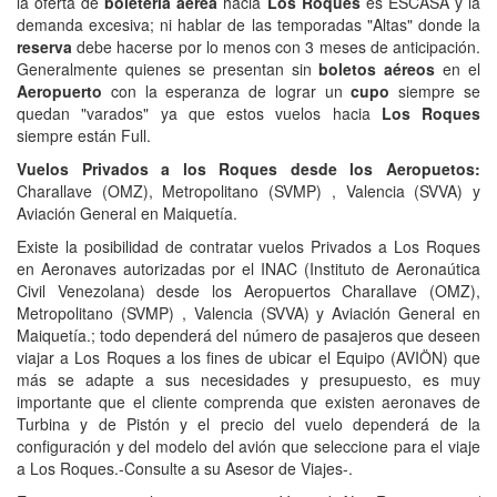
la oferta de
boletería aérea
hacia
Los Roques
es ESCASA y la
demanda excesiva; ni hablar de las temporadas "Altas" donde la
reserva
debe hacerse por lo menos con 3 meses de anticipación.
Generalmente quienes se presentan sin
boletos aéreos
en el
Aeropuerto
con la esperanza de lograr un
cupo
siempre se
quedan "varados" ya que estos vuelos hacia
Los Roques
siempre están Full.
Vuelos Privados a los Roques desde los Aeropuetos:
Charallave (OMZ), Metropolitano (SVMP) , Valencia (SVVA) y
Aviación General en Maiquetía.
Existe la posibilidad de contratar vuelos Privados a Los Roques
en Aeronaves autorizadas por el INAC (Instituto de Aeronaútica
Civil Venezolana) desde los Aeropuertos Charallave (OMZ),
Metropolitano (SVMP) , Valencia (SVVA) y Aviación General en
Maiquetía.; todo dependerá del número de pasajeros que deseen
viajar a Los Roques a los fines de ubicar el Equipo (AVIÖN) que
más se adapte a sus necesidades y presupuesto, es muy
importante que el cliente comprenda que existen aeronaves de
Turbina y de Pistón y el precio del vuelo dependerá de la
configuración y del modelo del avión que seleccione para el viaje
a Los Roques.-Consulte a su Asesor de Viajes-.