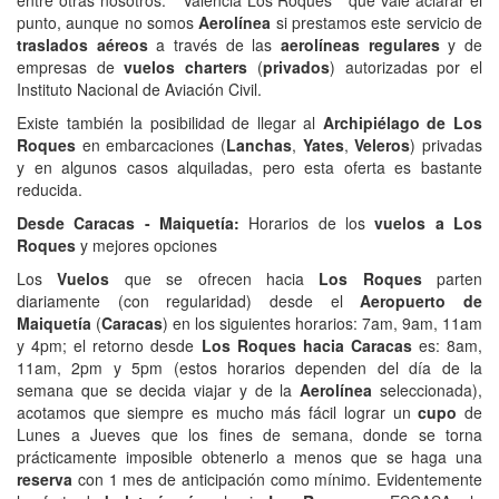
entre otras nosotros: " Valencia Los Roques " que vale aclarar el
punto, aunque no somos
Aerolínea
si prestamos este servicio de
traslados aéreos
a través de las
aerolíneas regulares
y de
empresas de
vuelos charters
(
privados
) autorizadas por el
Instituto Nacional de Aviación Civil.
Existe también la posibilidad de llegar al
Archipiélago de Los
Roques
en embarcaciones (
Lanchas
,
Yates
,
Veleros
) privadas
y en algunos casos alquiladas, pero esta oferta es bastante
reducida.
Desde Caracas - Maiquetía:
Horarios de los
vuelos a Los
Roques
y mejores opciones
Los
Vuelos
que se ofrecen hacia
Los Roques
parten
diariamente (con regularidad) desde el
Aeropuerto de
Maiquetía
(
Caracas
) en los siguientes horarios: 7am, 9am, 11am
y 4pm; el retorno desde
Los Roques hacia Caracas
es: 8am,
11am, 2pm y 5pm (estos horarios dependen del día de la
semana que se decida viajar y de la
Aerolínea
seleccionada),
acotamos que siempre es mucho más fácil lograr un
cupo
de
Lunes a Jueves que los fines de semana, donde se torna
prácticamente imposible obtenerlo a menos que se haga una
reserva
con 1 mes de anticipación como mínimo. Evidentemente