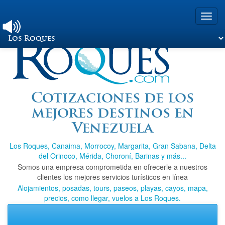
Toggl
navig
Viajando a Los
Cotizaciones de los
mejores destinos en
Roques.com
Venezuela
Los Roques, Canaima, Morrocoy, Margarita, Gran Sabana, Delta
del Orinoco, Mérida, Choroní, Barinas y más...
Somos una empresa comprometida en ofrecerle a nuestros
clientes los mejores servicios turísticos en línea
Alojamientos, posadas, tours, paseos, playas, cayos, mapa,
precios, como llegar, vuelos a Los Roques.