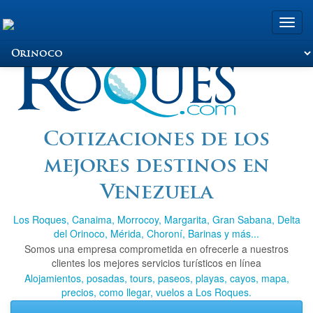
Toggle
naviga
Viajando a Los
Cotizaciones de los
mejores destinos en
Roques.com
Venezuela
Los Roques, Canaima, Morrocoy, Margarita, Gran Sabana, Delta
del Orinoco, Mérida, Choroní, Barinas y más...
Somos una empresa comprometida en ofrecerle a nuestros
clientes los mejores servicios turísticos en línea
Alojamientos, posadas, tours, paseos, playas, cayos, mapa,
precios, como llegar, vuelos a Los Roques.