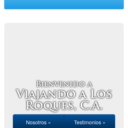
Bienvenido a
Viajando a Los
Roques, C.A.
Nosotros »
Testimonios »