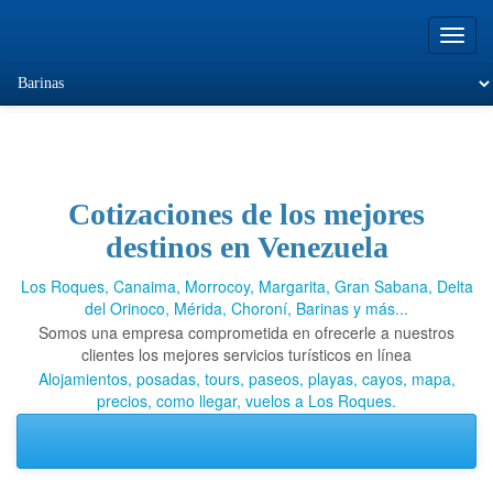
Toggl
navig
Cotizaciones de los mejores
Viajando a Los
destinos en Venezuela
Roques.com
Los Roques, Canaima, Morrocoy, Margarita, Gran Sabana, Delta
del Orinoco, Mérida, Choroní, Barinas y más...
Somos una empresa comprometida en ofrecerle a nuestros
clientes los mejores servicios turísticos en línea
Alojamientos, posadas, tours, paseos, playas, cayos, mapa,
precios, como llegar, vuelos a Los Roques.