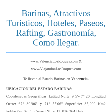
Barinas, Atractivos
Turisticos, Hoteles, Paseos,
Rafting, Gastronomía,
Como llegar.
www.ValenciaLosRoques.com &
www.ViajandoaLosRoques.com
Te llevan al Estado Barinas en
Venezuela.
UBICACIÓN DEL ESTADO BARINAS
:
Coordenadas Geográficas: Latitud Norte: 9°5'y 7° 20' Longitud
Oeste: 67° 30°06" y 71° 55'06" Superficie: 35,200 Km2
Población: Según Censo INE 2011, 816.264 Hab.