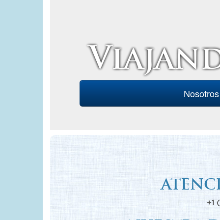
Viajand
Nosotros
ATENCI
+1 