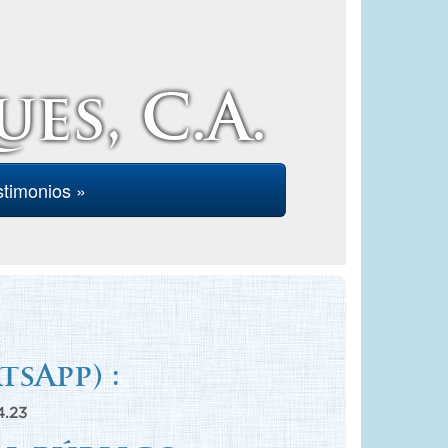
es, C.A.
stimonios »
sApp) :
4.23