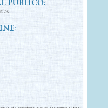
L PÚBLICO:
NIDOS
INE: