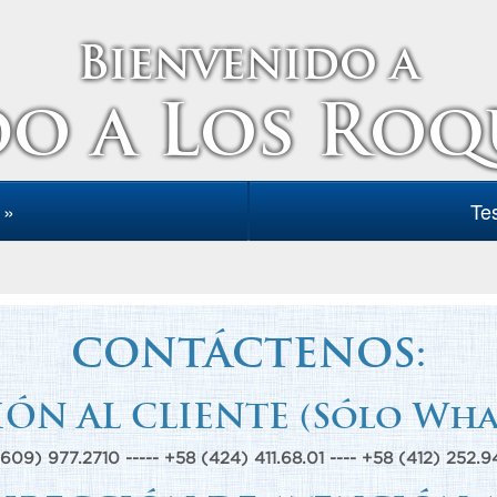
Bienvenido a
o a Los Roqu
 »
Te
CONTÁCTENOS:
ÓN AL CLIENTE (Sólo What
(609) 977.2710 ----- +58 (424) 411.68.01 ---- +58 (412) 252.9