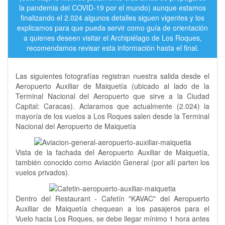
la pandemia del COVID-19 por el mundo) aunque estamos
finalizando el 2.024 algunos detalles siguen vigentes y los
explicamos para que pueda servir como guía de orientación
a quienes deseen visitar el Archipiélago de Los Roques,
recomendamos revisar esta información hasta el final.
Las siguientes fotografías registran nuestra salida desde el
Aeropuerto Auxiliar de Maiquetía (ubicado al lado de la
Terminal Nacional del Aeropuerto que sirve a la Ciudad
Capital: Caracas). Aclaramos que actualmente (2.024) la
mayoría de los vuelos a Los Roques salen desde la Terminal
Nacional del Aeropuerto de Maiquetía
Vista de la fachada del Aeropuerto Auxiliar de Maiquetía,
también conocido como Aviación General (por allí parten los
vuelos privados).
Dentro del Restaurant - Cafetín "KAVAC" del Aeropuerto
Auxiliar de Maiquetía chequean a los pasajeros para el
Vuelo hacia Los Roques, se debe llegar mínimo 1 hora antes