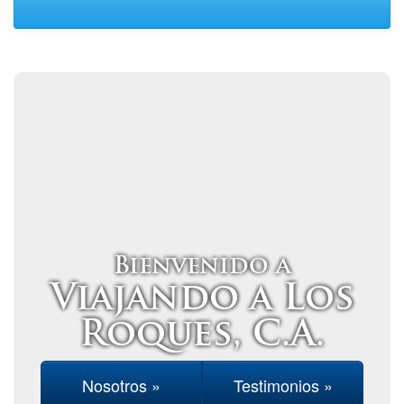
Bienvenido a
Viajando a Los
Roques, C.A.
Nosotros »
Testimonios »