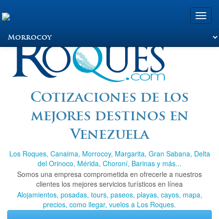
Toggle
naviga
Viajando a Los
Cotizaciones de los
mejores destinos en
Roques.com
Venezuela
Los Roques, Canaima, Morrocoy, Margarita, Gran Sabana, Delta
del Orinoco, Mérida, Choroní, Barinas y más...
Somos una empresa comprometida en ofrecerle a nuestros
clientes los mejores servicios turísticos en línea
Alojamientos, posadas, tours, paseos, playas, cayos, mapa,
precios, como llegar, vuelos a Los Roques.