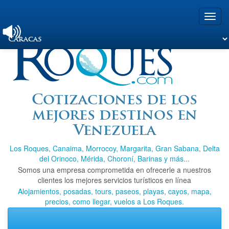
Toggl
navig
Viajando a Los
Cotizaciones de los
mejores destinos en
Roques.com
Venezuela
Los Roques, Canaima, Morrocoy, Margarita, Gran Sabana, Delta
del Orinoco, Mérida, Choroní, Barinas y más...
Somos una empresa comprometida en ofrecerle a nuestros
clientes los mejores servicios turísticos en línea
Alojamientos, posadas, tours, paseos, playas, cayos, mapa,
precios, como llegar, vuelos a Los Roques.