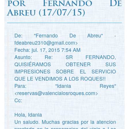
por
Fernando De
Abreu
(
17/07/15)
De: "Fernando De Abreu" -
fdeabreu2310@gmail.com>
Fecha: jul. 17, 2015 7:54 AM
Asunto: Re: SR FERNANDO,
QUISIÉRAMOS OBTENER SUS
IMPRESIONES SOBRE EL SERVICIO
QUE LE VENDIMOS A LOS ROQUES!!
Para: "Idania Reyes"
<reservas@valencialosroques.com>
Cc:
Hola, Idania
Un saludo. Muchas gracias por la atencion
prestada en la preparacion del viaje a Los