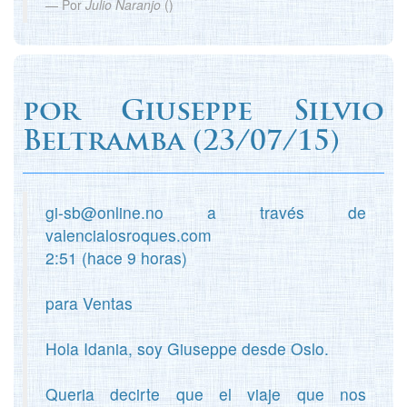
Por
Julio Naranjo
(
)
por
Giuseppe Silvio
Beltramba
(
23/07/15)
gi-sb@online.no a través de
valencialosroques.com
2:51 (hace 9 horas)
para Ventas
Hola Idania, soy Giuseppe desde Oslo.
Queria decirte que el viaje que nos