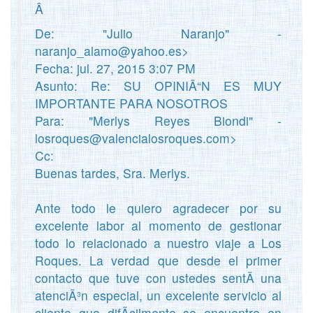
Â
De: "Julio Naranjo" -
naranjo_alamo@yahoo.es>
Fecha: jul. 27, 2015 3:07 PM
Asunto: Re: SU OPINIÃ“N ES MUY
IMPORTANTE PARA NOSOTROS
Para: "Merlys Reyes Biondi" -
losroques@valencialosroques.com>
Cc:
Buenas tardes, Sra. Merlys.
Ante todo le quiero agradecer por su
excelente labor al momento de gestionar
todo lo relacionado a nuestro viaje a Los
Roques. La verdad que desde el primer
contacto que tuve con ustedes sentÃ­ una
atenciÃ³n especial, un excelente servicio al
cliente que difÃ­cilmente se encuentre en