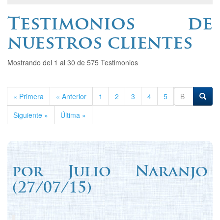
Testimonios de
nuestros clientes
Mostrando del 1 al 30 de 575 Testimonios
« Primera
« Anterior
1
2
3
4
5
Siguiente »
Última »
por
Julio Naranjo
(
27/07/15)