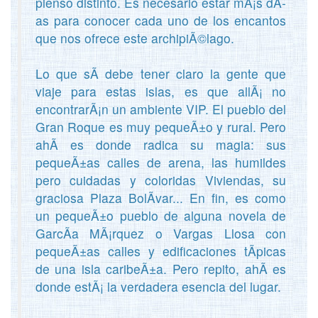
pienso distinto. Es necesario estar mÃ¡s dÃ­
as para conocer cada uno de los encantos
que nos ofrece este archipiÃ©lago.
Lo que sÃ­ debe tener claro la gente que
viaje para estas islas, es que allÃ¡ no
encontrarÃ¡n un ambiente VIP. El pueblo del
Gran Roque es muy pequeÃ±o y rural. Pero
ahÃ­ es donde radica su magia: sus
pequeÃ±as calles de arena, las humildes
pero cuidadas y coloridas Viviendas, su
graciosa Plaza BolÃ­var... En fin, es como
un pequeÃ±o pueblo de alguna novela de
GarcÃ­a MÃ¡rquez o Vargas Llosa con
pequeÃ±as calles y edificaciones tÃ­picas
de una isla caribeÃ±a. Pero repito, ahÃ­ es
donde estÃ¡ la verdadera esencia del lugar.