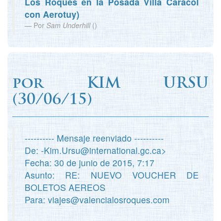
Los Roques en la Posada Villa Caracol
con Aerotuy)
Por
Sam Underhill
(
)
por
KIM URSU
(
30/06/15)
---------- Mensaje reenviado ----------
De: -Kim.Ursu@international.gc.ca>
Fecha: 30 de junio de 2015, 7:17
Asunto: RE: NUEVO VOUCHER DE
BOLETOS AEREOS
Para: viajes@valencialosroques.com