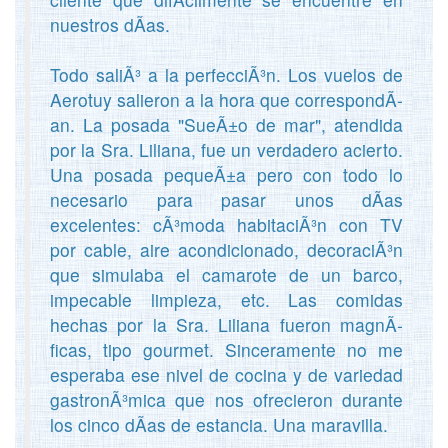
nuestros dÃ­as.
Todo saliÃ³ a la perfecciÃ³n. Los vuelos de
Aerotuy salieron a la hora que correspondÃ­
an. La posada "SueÃ±o de mar", atendida
por la Sra. Liliana, fue un verdadero acierto.
Una posada pequeÃ±a pero con todo lo
necesario para pasar unos dÃ­as
excelentes: cÃ³moda habitaciÃ³n con TV
por cable, aire acondicionado, decoraciÃ³n
que simulaba el camarote de un barco,
impecable limpieza, etc. Las comidas
hechas por la Sra. Liliana fueron magnÃ­
ficas, tipo gourmet. Sinceramente no me
esperaba ese nivel de cocina y de variedad
gastronÃ³mica que nos ofrecieron durante
los cinco dÃ­as de estancia. Una maravilla.