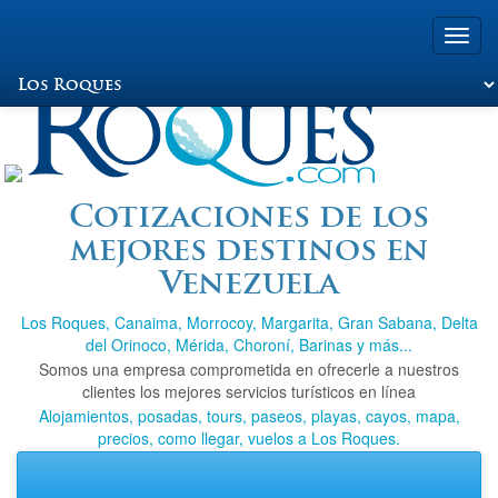
Toggl
navig
Viajando a Los
Cotizaciones de los
mejores destinos en
Roques.com
Venezuela
Los Roques, Canaima, Morrocoy, Margarita, Gran Sabana, Delta
del Orinoco, Mérida, Choroní, Barinas y más...
Somos una empresa comprometida en ofrecerle a nuestros
clientes los mejores servicios turísticos en línea
Alojamientos, posadas, tours, paseos, playas, cayos, mapa,
precios, como llegar, vuelos a Los Roques.