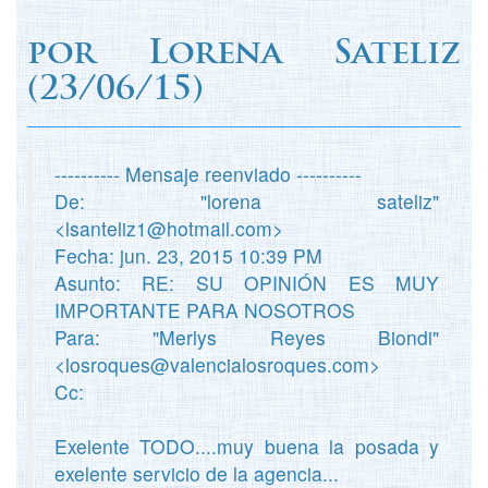
por
Lorena Sateliz
(
23/06/15)
---------- Mensaje reenviado ----------
De: "lorena sateliz"
<lsanteliz1@hotmail.com>
Fecha: jun. 23, 2015 10:39 PM
Asunto: RE: SU OPINIÓN ES MUY
IMPORTANTE PARA NOSOTROS
Para: "Merlys Reyes Biondi"
<losroques@valencialosroques.com>
Cc:
Exelente TODO....muy buena la posada y
exelente servicio de la agencia...