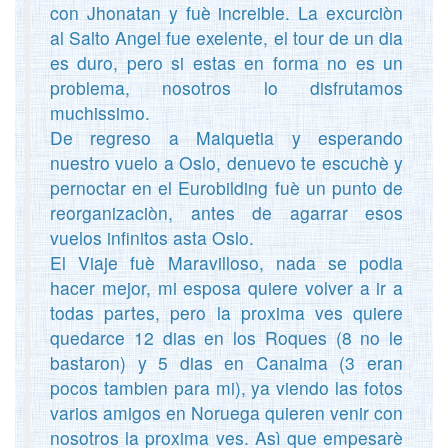
con Jhonatan y fuè increible. La excurciòn
al Salto Angel fue exelente, el tour de un dia
es duro, pero si estas en forma no es un
problema, nosotros lo disfrutamos
muchissimo.
De regreso a Maiquetia y esperando
nuestro vuelo a Oslo, denuevo te escuchè y
pernoctar en el Eurobilding fuè un punto de
reorganizaciòn, antes de agarrar esos
vuelos infinitos asta Oslo.
El Viaje fuè Maravilloso, nada se podia
hacer mejor, mi esposa quiere volver a ir a
todas partes, pero la proxima ves quiere
quedarce 12 dias en los Roques (8 no le
bastaron) y 5 dias en Canaima (3 eran
pocos tambien para mi), ya viendo las fotos
varios amigos en Noruega quieren venir con
nosotros la proxima ves. Asì que empesarè