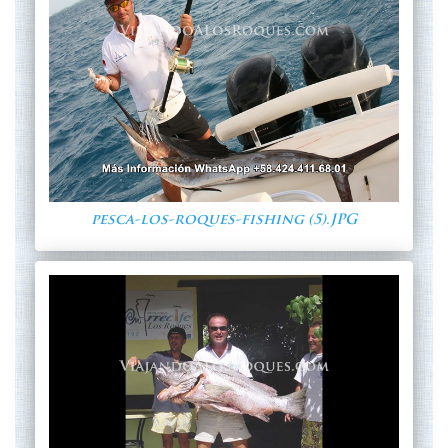
pesca-los-roques-fishing (5).JPG