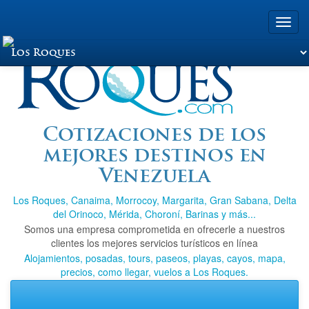
Toggl
navig
Viajando a Los
Cotizaciones de los
mejores destinos en
Roques.com
Venezuela
Los Roques, Canaima, Morrocoy, Margarita, Gran Sabana, Delta
del Orinoco, Mérida, Choroní, Barinas y más...
Somos una empresa comprometida en ofrecerle a nuestros
clientes los mejores servicios turísticos en línea
Alojamientos, posadas, tours, paseos, playas, cayos, mapa,
precios, como llegar, vuelos a Los Roques.