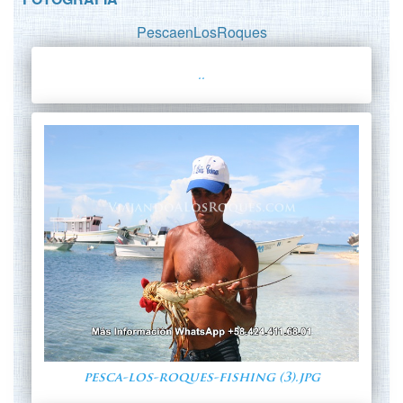
PescaenLosRoques
..
pesca-los-roques-fishing (3).jpg